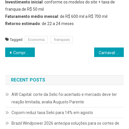
Investimento inicial
: conforme os modelos do site + taxa de
franquia de R$ 50 mil
Faturamento médio mensal
: de R$ 600 mil a R$ 700 mil
Retorno estimado
: de 22 a 24 meses
Tagged
Economia
franquias
Navegação
Comprar ou assinar tecnologia? Especialista explica o que vale mais a pena
Carnaval: como se proteger de golpes financeiros na folia
de
Post
RECENT POSTS
AW Capital: corte da Selic foi acertado e mercado deve ter
reação limitada, avalia Augusto Parente
Copom reduz taxa Selic para 14% em agosto
Brazil Windpower 2026 antecipa soluções para os cortes de