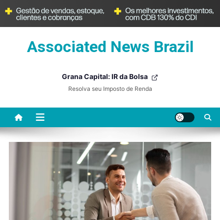
Skip
Associated News Brazil
to
content
Grana Capital: IR da Bolsa
Resolva seu Imposto de Renda