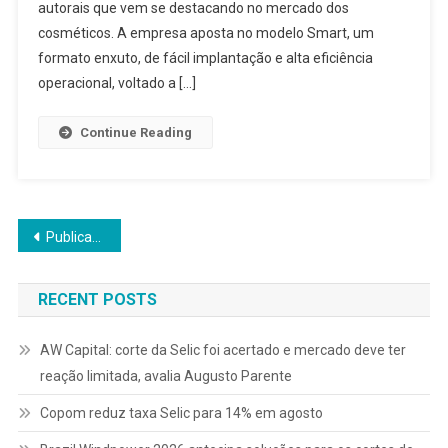
autorais que vem se destacando no mercado dos
cosméticos. A empresa aposta no modelo Smart, um
formato enxuto, de fácil implantação e alta eficiência
operacional, voltado a […]
Continue Reading
Navegação
Publicações mais antigas
por
RECENT POSTS
posts
AW Capital: corte da Selic foi acertado e mercado deve ter
reação limitada, avalia Augusto Parente
Copom reduz taxa Selic para 14% em agosto