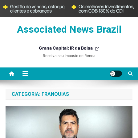
Skip
Associated News Brazil
to
content
Grana Capital: IR da Bolsa
Resolva seu Imposto de Renda
CATEGORIA:
FRANQUIAS