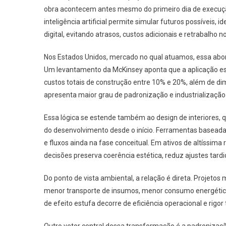
obra acontecem antes mesmo do primeiro dia de execução
inteligência artificial permite simular futuros possíveis, 
digital, evitando atrasos, custos adicionais e retrabalho 
Nos Estados Unidos, mercado no qual atuamos, essa abor
Um levantamento da McKinsey aponta que a aplicação estr
custos totais de construção entre 10% e 20%, além de di
apresenta maior grau de padronização e industrialização
Essa lógica se estende também ao design de interiores, q
do desenvolvimento desde o início. Ferramentas baseadas e
e fluxos ainda na fase conceitual. Em ativos de altíssima
decisões preserva coerência estética, reduz ajustes tard
Do ponto de vista ambiental, a relação é direta. Projetos
menor transporte de insumos, menor consumo energético
de efeito estufa decorre de eficiência operacional e rigor 
Outro vetor central dessa transformação é a padronização 