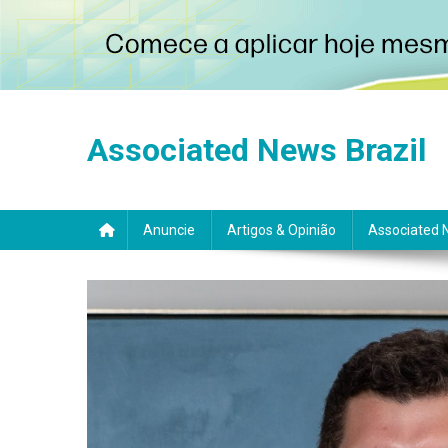
Skip
to
Associated News Brazil
content
Anuncie
Artigos & Opinião
Associated 