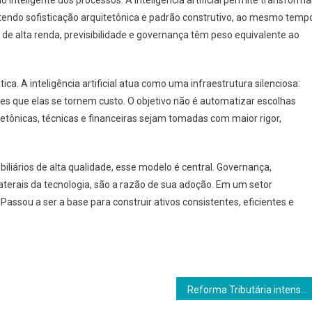
endo sofisticação arquitetônica e padrão construtivo, ao mesmo temp
 de alta renda, previsibilidade e governança têm peso equivalente ao
ca. A inteligência artificial atua como uma infraestrutura silenciosa:
tes que elas se tornem custo. O objetivo não é automatizar escolhas
tetônicas, técnicas e financeiras sejam tomadas com maior rigor,
biliários de alta qualidade, esse modelo é central. Governança,
laterais da tecnologia, são a razão de sua adoção. Em um setor
Passou a ser a base para construir ativos consistentes, eficientes e
Reforma Tributária intensifica reestruturação patrimonial e amplia papel da governança familiar