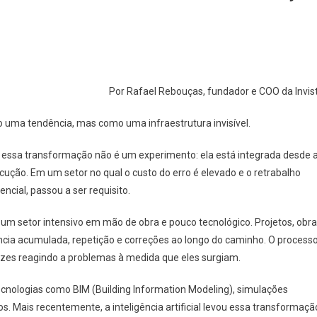
Por Rafael Rebouças, fundador e COO da Invis
omo uma tendência, mas como uma infraestrutura invisível.
s, essa transformação não é um experimento: ela está integrada desde 
ecução. Em um setor no qual o custo do erro é elevado e o retrabalho
ncial, passou a ser requisito.
o um setor intensivo em mão de obra e pouco tecnológico. Projetos, obr
ia acumulada, repetição e correções ao longo do caminho. O process
ezes reagindo a problemas à medida que eles surgiam.
nologias como BIM (Building Information Modeling), simulações
. Mais recentemente, a inteligência artificial levou essa transformaçã