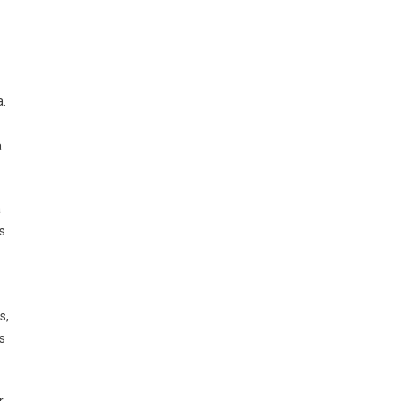
a.
á
a
s
s,
s
r