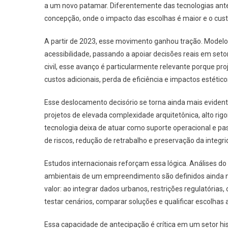
a um novo patamar. Diferentemente das tecnologias anteri
concepção, onde o impacto das escolhas é maior e o cust
A partir de 2023, esse movimento ganhou tração. Modelos 
acessibilidade, passando a apoiar decisões reais em setor
civil, esse avanço é particularmente relevante porque pro
custos adicionais, perda de eficiência e impactos estétic
Esse deslocamento decisório se torna ainda mais evident
projetos de elevada complexidade arquitetônica, alto ri
tecnologia deixa de atuar como suporte operacional e pa
de riscos, redução de retrabalho e preservação da integri
Estudos internacionais reforçam essa lógica. Análises 
ambientais de um empreendimento são definidos ainda na f
valor: ao integrar dados urbanos, restrições regulatórias,
testar cenários, comparar soluções e qualificar escolhas a
Essa capacidade de antecipação é crítica em um setor h