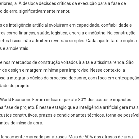
ores, a IA desloca decisões críticas da execução para a fase de
o do erro, significativamente menor.
de inteligência artificial evoluíram em capacidade, confiabilidade e
es como finanças, saúde, logística, energia e indústria. Na construção
jetos físicos não admitem reversão simples. Cada ajuste tardio implica
os e ambientais.
e nos mercados de construção voltados à alta e altíssima renda. São
gor de design e margem mínima para improviso. Nesse contexto, a
ssa a integrar o núcleo do processo decisório, com foco em antecipaçã
dade do projeto.
do World Economic Forum indicam que até 80% dos custos e impactos
ase de projeto. É nesse estágio que a inteligência artificial gera mais
 custos construtivos, prazos e condicionantes técnicos, torna-se possíve
ntes do início da obra.
istoricamente marcado por atrasos. Mais de 50% dos atrasos de uma