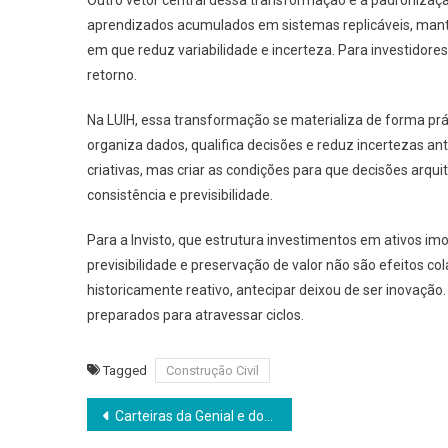
aprendizados acumulados em sistemas replicáveis, mant
em que reduz variabilidade e incerteza. Para investidores
retorno.
Na LUIH, essa transformação se materializa de forma práti
organiza dados, qualifica decisões e reduz incertezas an
criativas, mas criar as condições para que decisões arqui
consistência e previsibilidade.
Para a Invisto, que estrutura investimentos em ativos imo
previsibilidade e preservação de valor não são efeitos co
historicamente reativo, antecipar deixou de ser inovação. 
preparados para atravessar ciclos.
Tagged
Construção Civil
Navegação
Carteiras da Genial e do Santander superam Ibovespa em janeiro de 2026