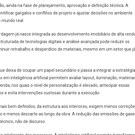
, ainda na fase de planejamento, aprovação e definição técnica. A
identificar gargalos e conflitos de projeto e ajustar decisões no ambiente
no mundo real.
dagem já nasce integrada ao desenvolvimento imobiliário de alta rend
uturada de tecnologias digitais e análise avançada pode reduzir os
minuir retrabalho e desperdício de materiais, mesmo em um setor que j
.
ue deixa de ocupar um papel secundário e passa a integrar a estratégi
m inteligência artificial permitem avaliar layout, iluminação, materiai
 renda, nos quais o nível de personalização é elevado, antecipar essas
ios e evita intervenções custosas durante a execução.
 mais bem definidos, da estrutura aos interiores, exigem menos correçõe
 e menos descarte ao longo da obra. A redução das emissões de gase
técnico, não de discurso.
inteligente dos processos. A inteligência artificial permite transforma