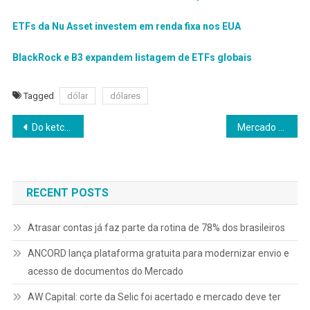
ETFs da Nu Asset investem em renda fixa nos EUA
BlackRock e B3 expandem listagem de ETFs globais
Tagged
dólar
dólares
Navegação
Do ketchup em smoothie à F1 com McDonald’s: veja as parcerias mais criativas do semestre
Mercado de duplicatas de R$ 10 trilhões entra em nova fase com regulamentação do Banco Central
de
Post
RECENT POSTS
Atrasar contas já faz parte da rotina de 78% dos brasileiros
ANCORD lança plataforma gratuita para modernizar envio e
acesso de documentos do Mercado
AW Capital: corte da Selic foi acertado e mercado deve ter