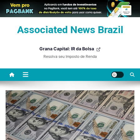
Skip
Associated News Brazil
to
content
Grana Capital: IR da Bolsa
Resolva seu Imposto de Renda