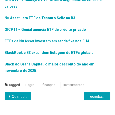
GOLB11 – Conheça o ETF de Ouro negociado na bolsa de
valores
Nu Asset lista ETF de Tesouro Selic na B3
GICP11 – Genial anuncia ETF de crédito privado
ETFs da Nu Asset investem em renda fixa nos EUA
BlackRock e B3 expandem listagem de ETFs globais
Black do Grana Capital, o maior desconto do ano em
novembro de 2025
.
Tagged
Fiagro
finanças
investimentos
Navegação
Quando a coerência vale mais do que a inocência
Tecnobank sobe 13 posições no GPTW Tech 2025
de