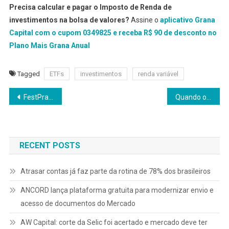
Precisa calcular e pagar o Imposto de Renda de
investimentos na bolsa de valores?
Assine o
aplicativo Grana
Capital com o cupom 0349825 e receba R$ 90 de desconto no
Plano Mais Grana Anual
Tagged
ETFs
investimentos
renda variável
Navegação
FestPraRua acontece em 26 de outubro: veja a programação
Quando o governo gasta, o Copom segura
de
Post
RECENT POSTS
Atrasar contas já faz parte da rotina de 78% dos brasileiros
ANCORD lança plataforma gratuita para modernizar envio e
acesso de documentos do Mercado
AW Capital: corte da Selic foi acertado e mercado deve ter