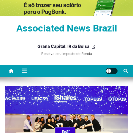
Skip
Associated News Brazil
to
content
Grana Capital: IR da Bolsa
Resolva seu Imposto de Renda