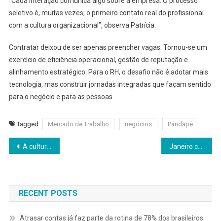
“Cada interação comunica algo sobre a empresa. O processo
seletivo é, muitas vezes, o primeiro contato real do profissional
com a cultura organizacional”, observa Patrícia.
Contratar deixou de ser apenas preencher vagas. Tornou-se um
exercício de eficiência operacional, gestão de reputação e
alinhamento estratégico. Para o RH, o desafio não é adotar mais
tecnologia, mas construir jornadas integradas que façam sentido
para o negócio e para as pessoas.
Tagged
Mercado de Trabalho
negócios
Pandapé
Navegação
A cultura não acompanha o CNPJ: por que muitas empresas perdem o rumo ao crescer
Janeiro concentra quase 40% das saídas voluntárias no país e pressiona o RH a repensar como atrair talentos
de
Post
RECENT POSTS
Atrasar contas já faz parte da rotina de 78% dos brasileiros