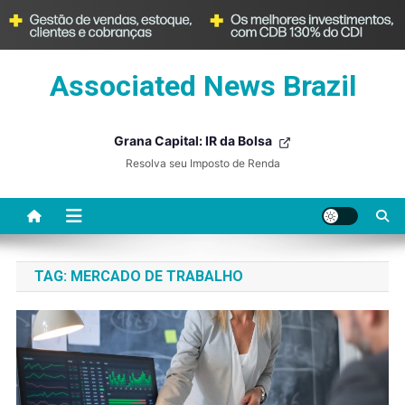
Skip
Associated News Brazil
to
content
Grana Capital: IR da Bolsa
Resolva seu Imposto de Renda
TAG:
MERCADO DE TRABALHO