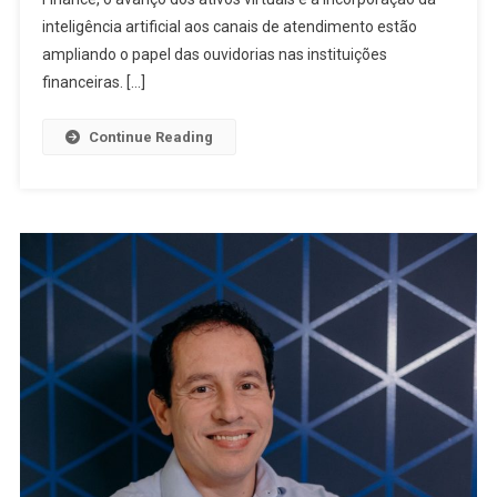
Ouvidoria
inteligência artificial aos canais de atendimento estão
Para
ampliando o papel das ouvidorias nas instituições
Desafios
financeiras. […]
Do
Open
Continue Reading
Finance,
Ativos
Virtuais
E
Inteligência
Artificial