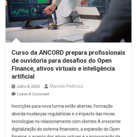
Curso da ANCORD prepara profissionais
de ouvidoria para desafios do Open
Finance, ativos virtuais e inteligência
artificial
Marcelo Pedroso
Julho 8, 2026
On
Leave A Comment
Curso
Inscrições para nova turma estão abertas; formação
Da
aborda mudanças regulatórias e o impacto das novas
ANCORD
tecnologias no relacionamento com clientes A crescente
Prepara
digitalização do sistema financeiro, a expansão do Open
Profissionais
De
Finance, o avanço dos ativos virtuais e a incorporação da