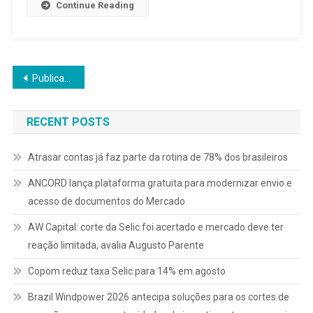
Continue Reading
Navegação
Publicações mais antigas
por
RECENT POSTS
posts
Atrasar contas já faz parte da rotina de 78% dos brasileiros
ANCORD lança plataforma gratuita para modernizar envio e
acesso de documentos do Mercado
AW Capital: corte da Selic foi acertado e mercado deve ter
reação limitada, avalia Augusto Parente
Copom reduz taxa Selic para 14% em agosto
Brazil Windpower 2026 antecipa soluções para os cortes de