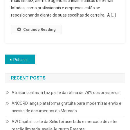
mais nitidez, além de agendas cheias e caixas de e-mail
lotadas, como profissionais e empresas estão se
reposicionando diante de suas escolhas de carreira. À […]
Continue Reading
Navegação
Publicações mais antigas
por
RECENT POSTS
posts
Atrasar contas já faz parte da rotina de 78% dos brasileiros
ANCORD lança plataforma gratuita para modernizar envio e
acesso de documentos do Mercado
AW Capital: corte da Selic foi acertado e mercado deve ter
reação limitada, avalia Augusto Parente