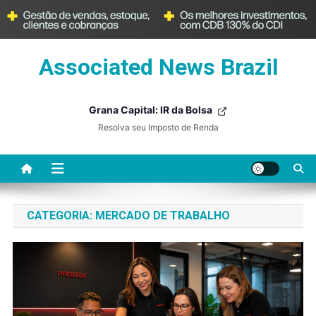
Skip
Associated News Brazil
to
content
Grana Capital: IR da Bolsa
Resolva seu Imposto de Renda
CATEGORIA:
MERCADO DE TRABALHO