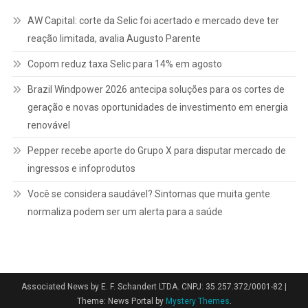
AW Capital: corte da Selic foi acertado e mercado deve ter
reação limitada, avalia Augusto Parente
Copom reduz taxa Selic para 14% em agosto
Brazil Windpower 2026 antecipa soluções para os cortes de
geração e novas oportunidades de investimento em energia
renovável
Pepper recebe aporte do Grupo X para disputar mercado de
ingressos e infoprodutos
Você se considera saudável? Sintomas que muita gente
normaliza podem ser um alerta para a saúde
Associated News by E. F. Schandert LTDA. CNPJ: 35.257.372/0001-82
|
Theme: News Portal by
Mystery Themes
.