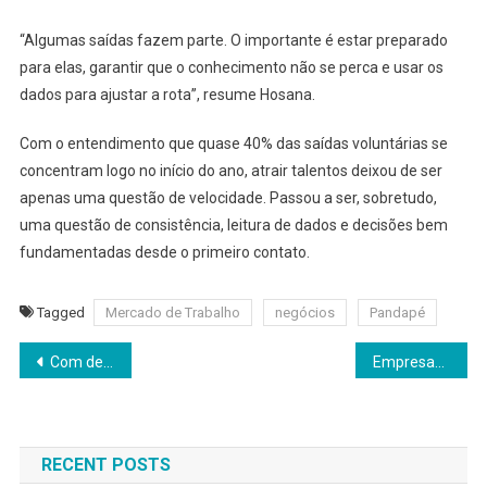
“Algumas saídas fazem parte. O importante é estar preparado
para elas, garantir que o conhecimento não se perca e usar os
dados para ajustar a rota”, resume Hosana.
Com o entendimento que quase 40% das saídas voluntárias se
concentram logo no início do ano, atrair talentos deixou de ser
apenas uma questão de velocidade. Passou a ser, sobretudo,
uma questão de consistência, leitura de dados e decisões bem
fundamentadas desde o primeiro contato.
Tagged
Mercado de Trabalho
negócios
Pandapé
Navegação
Com desemprego em mínima histórica, contratar vira gargalo estratégico nas empresas
Empresas definem metas sem revisar competências e pagam a conta ao longo do ano
de
Post
RECENT POSTS