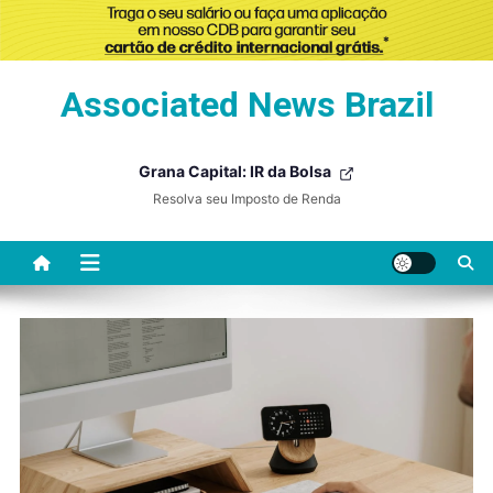
Skip
Associated News Brazil
to
content
Grana Capital: IR da Bolsa
Resolva seu Imposto de Renda