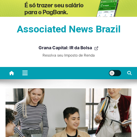
Skip
Associated News Brazil
to
content
Grana Capital: IR da Bolsa
Resolva seu Imposto de Renda