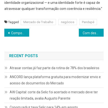
identidade organizacional — e uma identidade forte é capaz de
atravessar qualquer transformação com coerência e resiliência.”
Tagged
Mercado de Trabalho
negócios
Pandapé
Navegação
Comportamento acima do diploma: nova solução do Pandapé usa neurociência, IA e gamificação para prever desempenho com mais precisão e menos viés
Com desemprego em mínima histórica, contratar vira gargalo estratégico nas empresas
de
Post
RECENT POSTS
Atrasar contas já faz parte da rotina de 78% dos brasileiros
ANCORD lança plataforma gratuita para modernizar envio e
acesso de documentos do Mercado
AW Capital: corte da Selic foi acertado e mercado deve ter
reação limitada, avalia Augusto Parente
Copom reduz taxa Selic para 14% em agosto