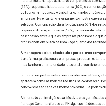
Para ter ideia, no topo da lista de competências valorizad
(61%), responsabilidade/autonomia (60%) e comunicação 
de lidar com mudanças e trabalhar com independência, s
empresas. No entanto, o levantamento mostra que essas
seletivos. Comunicação clara foi citada por 53% dos res
responsabilidade/autonomia (42%), pensamento crítico (4
desconexão entre o que as empresas procuram e o que 
profissionais em busca de uma vaga quanto dos recrutad
A mensagem é clara:
técnica abre portas, mas compo
transforma, profissionais e empresas precisam estar a
mas também em maturidade relacional e equilíbrio emoci
Entre os comportamentos considerados inaceitáveis, a fa
aparecem como as maiores red flags na contratação. Po
convivência são cada vez menos toleradas — e podem cus
Alimentado por inteligência artificial, testes gamificad
Pandapé Genoma oferece ao RH algo que há décadas se b