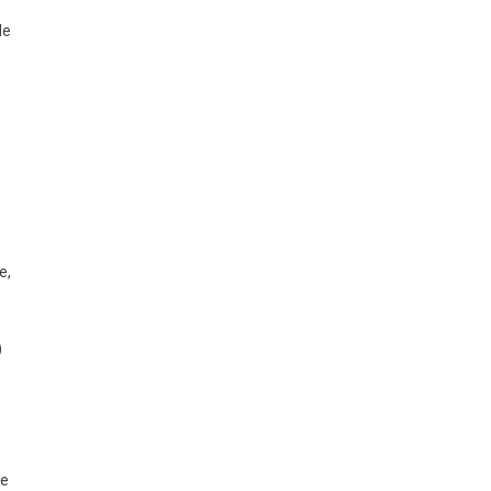
de
e,
)
o
se