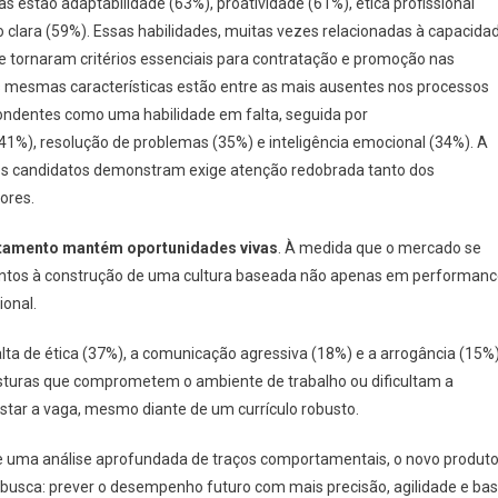
as estão adaptabilidade (63%), proatividade (61%), ética profissional
clara (59%). Essas habilidades, muitas vezes relacionadas à capacida
e tornaram critérios essenciais para contratação e promoção nas
 mesmas características estão entre as mais ausentes nos processos
pondentes como uma habilidade em falta, seguida por
1%), resolução de problemas (35%) e inteligência emocional (34%). A
os candidatos demonstram exige atenção redobrada tanto dos
ores.
rtamento mantém oportunidades vivas
. À medida que o mercado se
tentos à construção de uma cultura baseada não apenas em performanc
onal.
lta de ética (37%), a comunicação agressiva (18%) e a arrogância (15%
sturas que comprometem o ambiente de trabalho ou dificultam a
tar a vaga, mesmo diante de um currículo robusto.
os e uma análise aprofundada de traços comportamentais, o novo produt
usca: prever o desempenho futuro com mais precisão, agilidade e ba