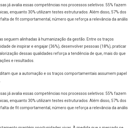
as já avalia essas competências nos processos seletivos: 55% fazem
micas, enquanto 30% utilizam testes estruturados. Além disso, 57% dos
falta de fit comportamental, número que reforça a relevância da análi
vas seguem alinhadas à humanização da gestão. Entre os traços
dade de inspirar e engajar (36%), desenvolver pessoas (18%), praticar
 valorização dessas qualidades reforça a tendência de que, mais do que
lações e resultados.
editam que a automação e os traços comportamentais assumem papel
.
as já avalia essas competências nos processos seletivos: 55% fazem
micas, enquanto 30% utilizam testes estruturados. Além disso, 57% dos
falta de fit comportamental, número que reforça a relevância da análi
portamento mantém oportunidades vivas. À medida que o mercado se