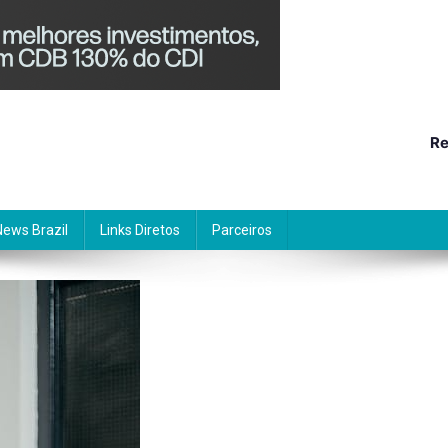
Re
News Brazil
Links Diretos
Parceiros