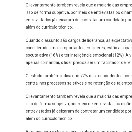
O levantamento também revela que a maioria das empres
isso de forma subjetiva, por meio de entrevistas ou dinâ
entrevistados já deixaram de contratar um candidato por 
além do currículo técnico.
Quando o assunto são cargos de liderança, as expectati
considerados mais importantes em líderes, estão a capaci
escuta ativa (16%) e ter inteligência emocional (12%). A
apenas comandar, o líder precisa ser um facilitador de re
O estudo também indica que 72% dos respondentes acr
central nos processos seletivos e na retenção de talentos
O levantamento também revela que a maioria das empres
isso de forma subjetiva, por meio de entrevistas ou dinâ
entrevistados já deixaram de contratar um candidato por 
além do currículo técnico.
A mensagem é clara: a técnica abre portas, mas o com