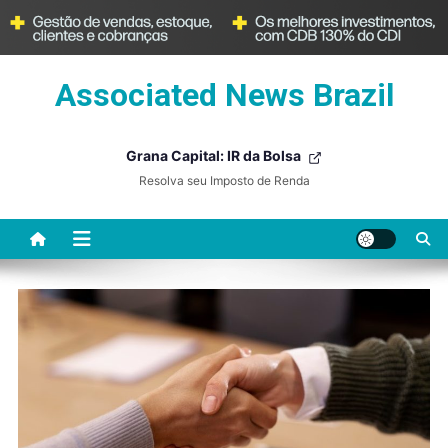
Skip
Associated News Brazil
to
content
Grana Capital: IR da Bolsa
Resolva seu Imposto de Renda