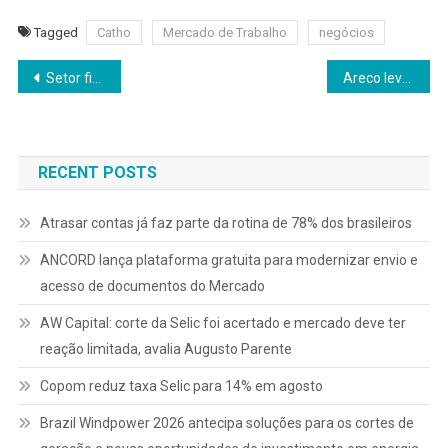
Tagged
Catho
Mercado de Trabalho
negócios
Navegação
Setor financeiro reúne mais de 240 vagas em Goiás na última semana
Areco leva Ecossistema 4.0 ao ERP Summit 2026 e reforça papel estratégico da IA na gestão empresarial
de
Post
RECENT POSTS
Atrasar contas já faz parte da rotina de 78% dos brasileiros
ANCORD lança plataforma gratuita para modernizar envio e
acesso de documentos do Mercado
AW Capital: corte da Selic foi acertado e mercado deve ter
reação limitada, avalia Augusto Parente
Copom reduz taxa Selic para 14% em agosto
Brazil Windpower 2026 antecipa soluções para os cortes de