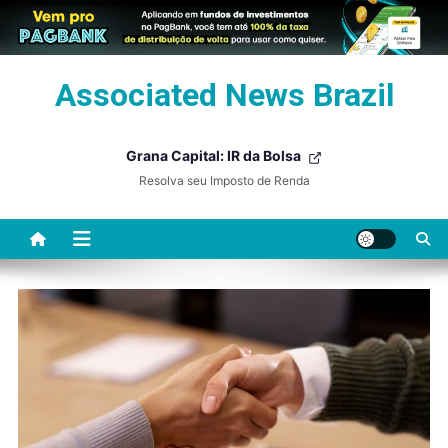
Skip
Associated News Brazil
to
content
Grana Capital: IR da Bolsa
Resolva seu Imposto de Renda