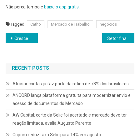
Não perca tempo e
baixe o app grátis
.
Tagged
Catho
Mercado de Trabalho
negócios
Navegação
Cresce na Faria Lima conceito de Empresas Biblicamente Responsáveis
Setor financeiro reúne mais de 150 vagas abertas em Salvador na última semana
de
Post
RECENT POSTS
Atrasar contas já faz parte da rotina de 78% dos brasileiros
ANCORD lança plataforma gratuita para modernizar envio e
acesso de documentos do Mercado
AW Capital: corte da Selic foi acertado e mercado deve ter
reação limitada, avalia Augusto Parente
Copom reduz taxa Selic para 14% em agosto