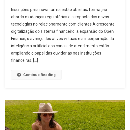
Curso
Inscrições para nova turma estão abertas; formação
Da
aborda mudanças regulatórias e o impacto das novas
ANCORD
tecnologias no relacionamento com clientes A crescente
Prepara
digitalização do sistema financeiro, a expansão do Open
Profissionais
De
Finance, o avanço dos ativos virtuais e a incorporação da
Ouvidoria
inteligência artificial aos canais de atendimento estão
Para
ampliando o papel das ouvidorias nas instituições
Desafios
financeiras. […]
Do
Open
Continue Reading
Finance,
Ativos
Virtuais
E
Inteligência
Artificial