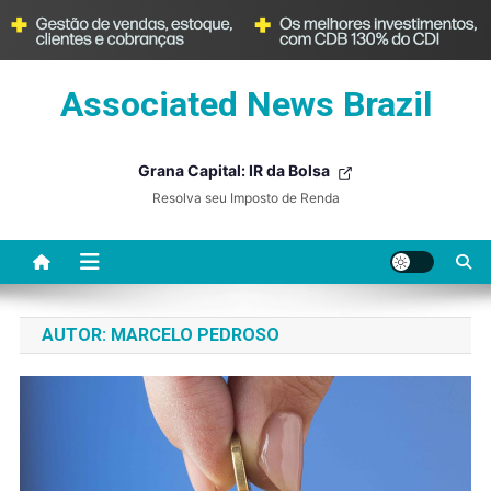
Skip
Associated News Brazil
to
content
Grana Capital: IR da Bolsa
Resolva seu Imposto de Renda
AUTOR:
MARCELO PEDROSO