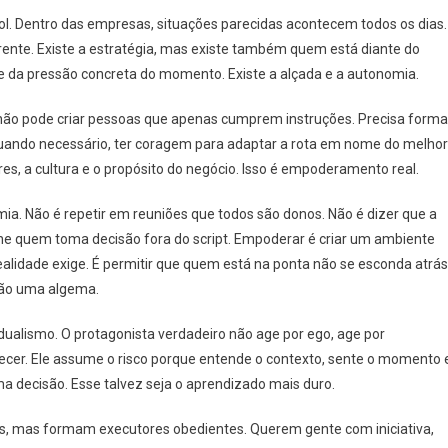
. Dentro das empresas, situações parecidas acontecem todos os dias.
ente. Existe a estratégia, mas existe também quem está diante do
o e da pressão concreta do momento. Existe a alçada e a autonomia.
não pode criar pessoas que apenas cumprem instruções. Precisa forma
 quando necessário, ter coragem para adaptar a rota em nome do melhor
res, a cultura e o propósito do negócio. Isso é empoderamento real.
ia. Não é repetir em reuniões que todos são donos. Não é dizer que a
ne quem toma decisão fora do script. Empoderar é criar um ambiente
alidade exige. É permitir que quem está na ponta não se esconda atrás
 não uma algema.
ualismo. O protagonista verdadeiro não age por ego, age por
arecer. Ele assume o risco porque entende o contexto, sente o momento 
a decisão. Esse talvez seja o aprendizado mais duro.
s, mas formam executores obedientes. Querem gente com iniciativa,