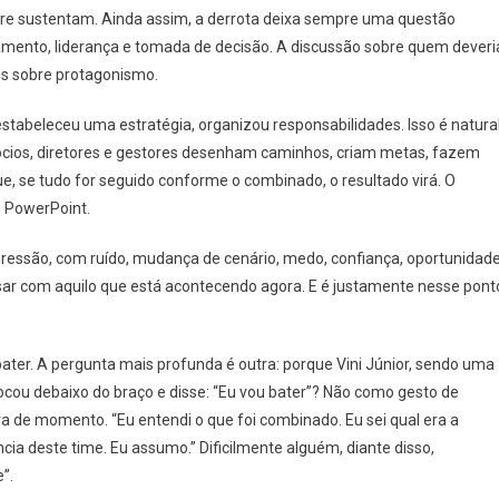
re sustentam. Ainda assim, a derrota deixa sempre uma questão
mento, liderança e tomada de decisão. A discussão sobre quem deveri
ais sobre protagonismo.
stabeleceu uma estratégia, organizou responsabilidades. Isso é natural
ios, diretores e gestores desenham caminhos, criam metas, fazem
e, se tudo for seguido conforme o combinado, o resultado virá. O
e PowerPoint.
essão, com ruído, mudança de cenário, medo, confiança, oportunidad
ersar com aquilo que está acontecendo agora. E é justamente nesse pont
bater. A pergunta mais profunda é outra: porque Vini Júnior, sendo uma
olocou debaixo do braço e disse: “Eu vou bater”? Não como gesto de
a de momento. “Eu entendi o que foi combinado. Eu sei qual era a
ia deste time. Eu assumo.” Dificilmente alguém, diante disso,
”.