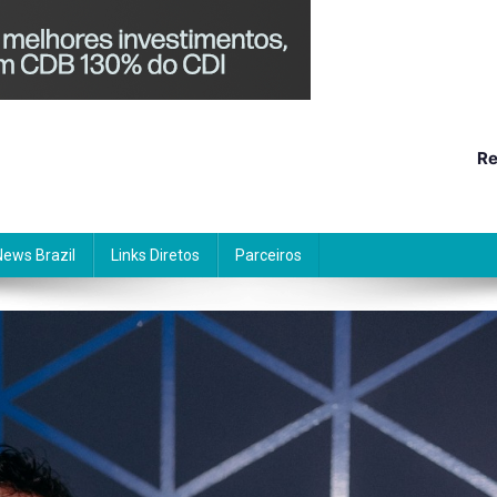
Re
News Brazil
Links Diretos
Parceiros