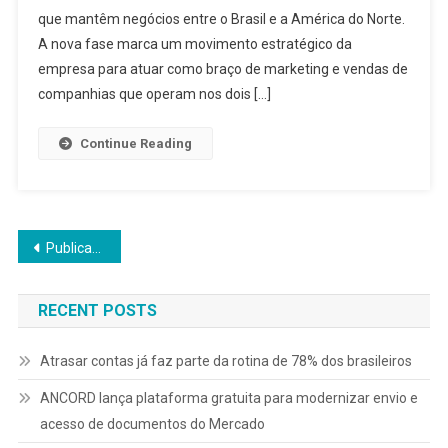
que mantêm negócios entre o Brasil e a América do Norte.
A nova fase marca um movimento estratégico da
empresa para atuar como braço de marketing e vendas de
companhias que operam nos dois […]
Continue Reading
Navegação
Publicações mais antigas
por
RECENT POSTS
posts
Atrasar contas já faz parte da rotina de 78% dos brasileiros
ANCORD lança plataforma gratuita para modernizar envio e
acesso de documentos do Mercado