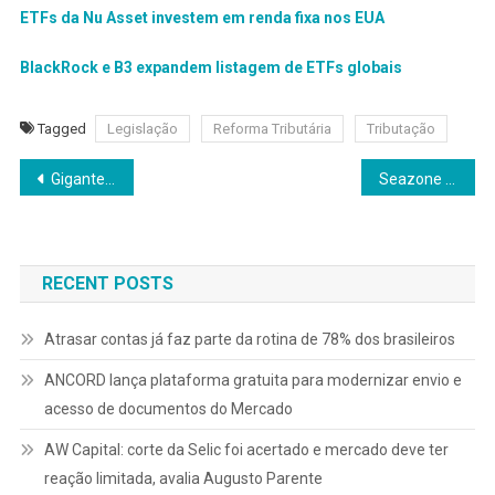
ETFs da Nu Asset investem em renda fixa nos EUA
BlackRock e B3 expandem listagem de ETFs globais
Tagged
Legislação
Reforma Tributária
Tributação
Navegação
Gigantes da liquidez: conheça os 5 fundos imobiliários mais negociados na bolsa de valores
Seazone aposta em microfranquias para escalar operação e reforçar presença local em mais de 60 cidades
de
Post
RECENT POSTS
Atrasar contas já faz parte da rotina de 78% dos brasileiros
ANCORD lança plataforma gratuita para modernizar envio e
acesso de documentos do Mercado
AW Capital: corte da Selic foi acertado e mercado deve ter
reação limitada, avalia Augusto Parente