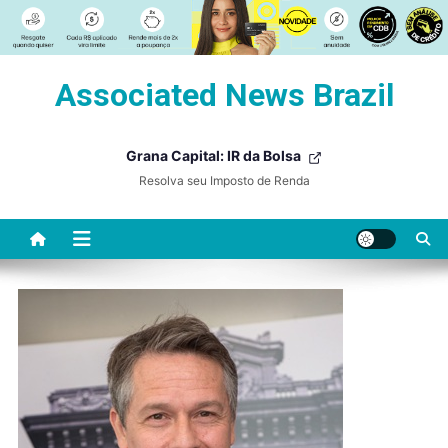
Skip
Associated News Brazil
to
content
Grana Capital: IR da Bolsa
Resolva seu Imposto de Renda