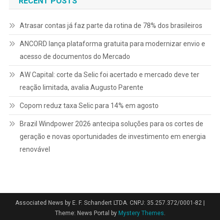
RECENT POSTS
posts
Atrasar contas já faz parte da rotina de 78% dos brasileiros
ANCORD lança plataforma gratuita para modernizar envio e
acesso de documentos do Mercado
AW Capital: corte da Selic foi acertado e mercado deve ter
reação limitada, avalia Augusto Parente
Copom reduz taxa Selic para 14% em agosto
Brazil Windpower 2026 antecipa soluções para os cortes de
geração e novas oportunidades de investimento em energia
renovável
Associated News by E. F. Schandert LTDA. CNPJ: 35.257.372/0001-82
|
Theme: News Portal by
Mystery Themes
.