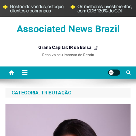
Skip
Associated News Brazil
to
content
Grana Capital: IR da Bolsa
Resolva seu Imposto de Renda
CATEGORIA:
TRIBUTAÇÃO