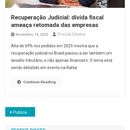
Recuperação Judicial: dívida fiscal
ameaça retomada das empresas
Priscila Oliveira
Novembro 14, 2025
Alta de 69% nos pedidos em 2025 mostra que a
recuperação judicial no Brasil passou a ser também um
desafio tributário, e não apenas financeiro. O tema está
sendo debatido em evento na Bahia
Continue Reading
Navegação
Publicações mais antigas
por