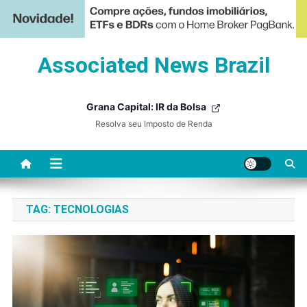
Skip
Associated News Brazil
to
content
Grana Capital: IR da Bolsa
Resolva seu Imposto de Renda
TAG:
TECNOLOGIAS