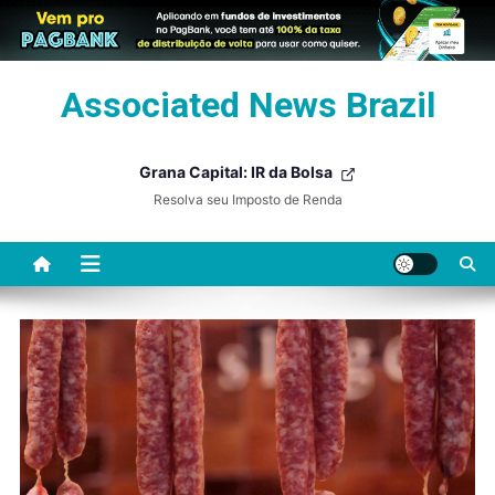
Skip
Associated News Brazil
to
content
Grana Capital: IR da Bolsa
Resolva seu Imposto de Renda