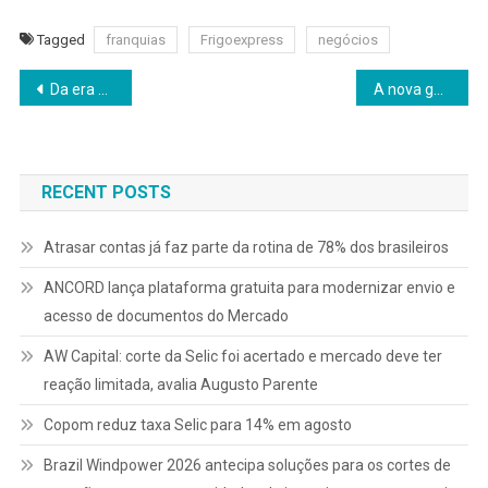
Tagged
franquias
Frigoexpress
negócios
Navegação
Da era do MS-DOS aos grandes bancos, a trajetória de Raniel de Queiroz na proteção de dados
A nova geração quer trabalhar para viver e não viver para trabalhar
de
Post
RECENT POSTS
Atrasar contas já faz parte da rotina de 78% dos brasileiros
ANCORD lança plataforma gratuita para modernizar envio e
acesso de documentos do Mercado
AW Capital: corte da Selic foi acertado e mercado deve ter
reação limitada, avalia Augusto Parente
Copom reduz taxa Selic para 14% em agosto
Brazil Windpower 2026 antecipa soluções para os cortes de