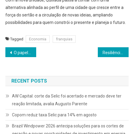
alternativa alinhada ao perfil de uma cidade que cresce entre a
força do sertão e a circulação de novas ideias, ampliando
possibilidades para quem constrói o presente e planeja o futuro.
Tagged
Economia
franquias
Navegação
O papel da cultura organizacional em empresas de tecnologia remotas ou híbridas
Resiliência de dados no setor de saúde é estratégia essencial para proteger pacientes
de
Post
RECENT POSTS
AW Capital: corte da Selic foi acertado e mercado deve ter
reação limitada, avalia Augusto Parente
Copom reduz taxa Selic para 14% em agosto
Brazil Windpower 2026 antecipa soluções para os cortes de
geração e novas oportunidades de investimento em energia