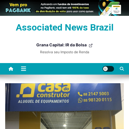
Skip
Associated News Brazil
to
content
Grana Capital: IR da Bolsa
Resolva seu Imposto de Renda