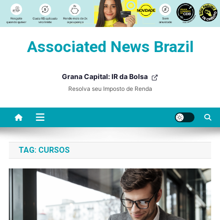
Skip
Associated News Brazil
to
content
Grana Capital: IR da Bolsa
Resolva seu Imposto de Renda
TAG:
CURSOS