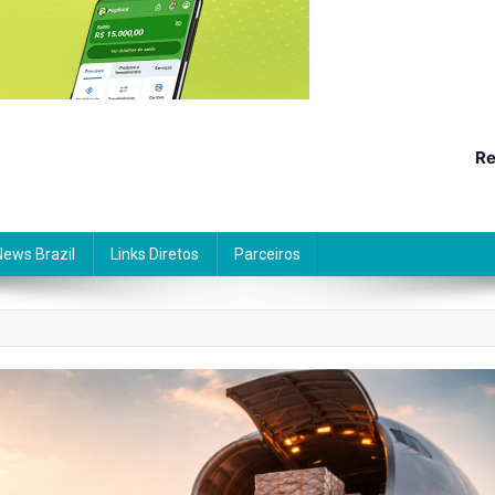
Re
News Brazil
Links Diretos
Parceiros