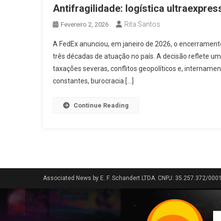
Antifragilidade: logística ultraexpre
Rita Santos
Fevereiro 2, 2026
A FedEx anunciou, em janeiro de 2026, o encerrament
três décadas de atuação no país. A decisão reflete um
taxações severas, conflitos geopolíticos e, internament
constantes, burocracia […]
Continue Reading
Associated News by E. F. Schandert LTDA. CNPJ: 35.257.372/000