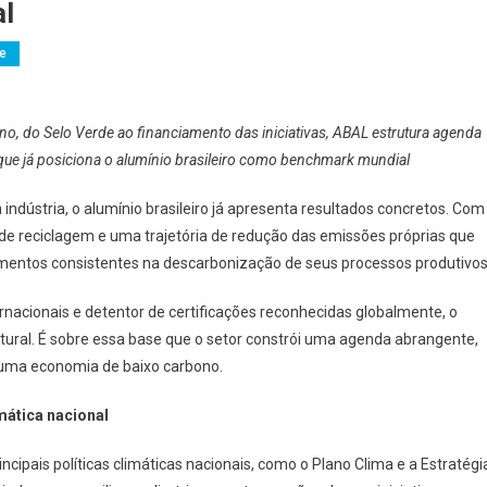
al
de
o, do Selo Verde ao financiamento das iniciativas, ABAL estrutura agenda
que já posiciona o alumínio brasileiro como benchmark mundial
dústria, o alumínio brasileiro já apresenta resultados concretos. Com
 de reciclagem e uma trajetória de redução das emissões próprias que
stimentos consistentes na descarbonização de seus processos produtivos
ternacionais e detentor de certificações reconhecidas globalmente, o
rutural. É sobre essa base que o setor constrói uma agenda abrangente,
a uma economia de baixo carbono.
mática nacional
cipais políticas climáticas nacionais, como o Plano Clima e a Estratégi