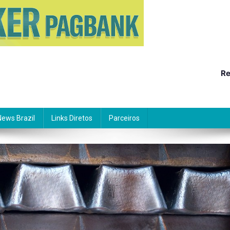
Re
News Brazil
Links Diretos
Parceiros