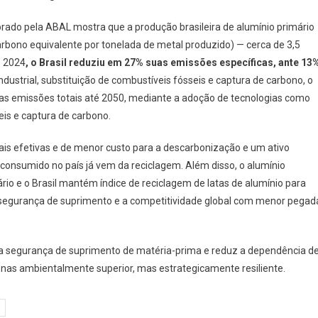
orado pela ABAL mostra que a produção brasileira de alumínio primário
arbono equivalente por tonelada de metal produzido) — cerca de 3,5
e 2024
, o Brasil reduziu em 27% suas emissões específicas, ante 13
dustrial, substituição de combustíveis fósseis e captura de carbono, o
das emissões totais até 2050, mediante a adoção de tecnologias como
seis e captura de carbono.
s efetivas e de menor custo para a descarbonização e um ativo
consumido no país já vem da reciclagem. Além disso, o alumínio
o e o Brasil mantém índice de reciclagem de latas de alumínio para
 segurança de suprimento e a competitividade global com menor pegad
e a segurança de suprimento de matéria-prima e reduz a dependência d
enas ambientalmente superior, mas estrategicamente resiliente.