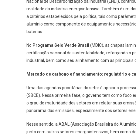
Nacional de Descarbonização da Indústria (ENDI), contribu
realidade da indústria energointensiva. Também é um do
a critérios estabelecidos pela política, tais como parâmet
alumínio como componente de equipamentos necessários à 
baterias.
No
Programa Selo Verde Brasil
(MDIC), as chapas lamin
certificação nacional de sustentabilidade, reforçando o p
industrial, bem como seu alinhamento com as principais ce
Mercado de carbono e financiamento: regulatório e ca
Uma das agendas prioritárias do setor é apoiar o proce
(SBCE). Nessa primeira fase, o governo tem como foco es
o grau de maturidade dos setores em relatar suas emissõe
panorama das emissões, especialmente dos setores ener
Nesse sentido, a ABAL (Associação Brasileira do Alumínio
junto com outros setores energointensivos, bem como de 