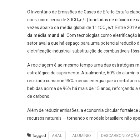
O Inventário de Emissões de Gases de Efeito Estufa elab
opera com cerca de 3 tCO₂e/t (toneladas de dióxido de c
vezes abaixo da média global de 11 tCO₂e/t. Entre 2019 
da média mundial.
Com tecnologias como eletrificação in
setor avalia que há espaço para uma potencial redução 
eletrificação industrial, substituição de combustíveis fós
A reciclagem é ao mesmo tempo uma das estratégias mai
estratégico de suprimento. Atualmente, 60% do alumínio 
reciclado consome 95% menos energia que o metal primári
bebidas acima de 96% há mais de 15 anos, reforçando a
de carbono.
Além de reduzir emissões, a economia circular fortalec
recursos naturais — tornando o modelo brasileiro não ap
Tagged
ABAL
ALUMÍNIO
DESCARBONIZAÇÃO