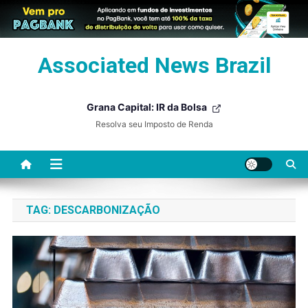
Skip
Associated News Brazil
to
content
Grana Capital: IR da Bolsa
Resolva seu Imposto de Renda
TAG:
DESCARBONIZAÇÃO