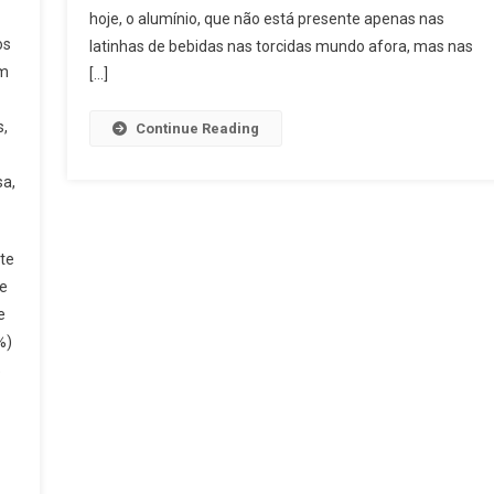
hoje, o alumínio, que não está presente apenas nas
os
latinhas de bebidas nas torcidas mundo afora, mas nas
Um
[…]
s,
Continue Reading
sa,
te
ue
e
%)
%