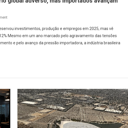
nário global adverso, mas importados avançam
On
ment
Indústria
preservou investimentos, produção e empregos em 2025, mas vê
Do
a 12% Mesmo em um ano marcado pelo agravamento das tensões
Alumínio
imento e pelo avanço da pressão importadora, a indústria brasileira
Resiste
Ao
Cenário
Global
Adverso,
Mas
Importados
Avançam
No
Mercado
Nacional