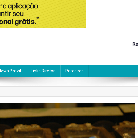
Re
News Brazil
Links Diretos
Parceiros