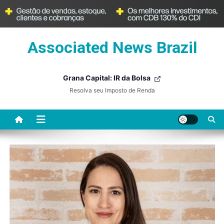
Skip
Associated News Brazil
to
content
Grana Capital: IR da Bolsa
Resolva seu Imposto de Renda