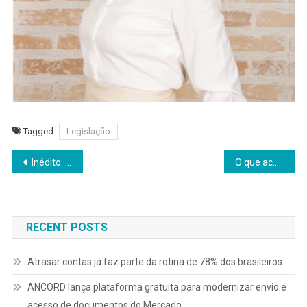
Tagged
Legislação
Navegação
Inédito: Click Planos oferece até R$ 15 mil em cashback na contratação de planos de saúde
O que acontece com o processo trabalhista quando a empresa entra em falência?
de
Post
RECENT POSTS
Atrasar contas já faz parte da rotina de 78% dos brasileiros
ANCORD lança plataforma gratuita para modernizar envio e
acesso de documentos do Mercado