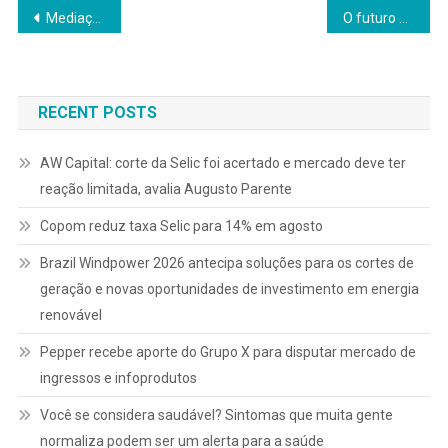
Navegação
Mediação cresce como alternativa para desafogar o Judiciário e reduzir litígios no Brasil
O futuro do açougue no Brasil: por que o modelo tradicional está sendo redesenhado
de
Post
RECENT POSTS
AW Capital: corte da Selic foi acertado e mercado deve ter
reação limitada, avalia Augusto Parente
Copom reduz taxa Selic para 14% em agosto
Brazil Windpower 2026 antecipa soluções para os cortes de
geração e novas oportunidades de investimento em energia
renovável
Pepper recebe aporte do Grupo X para disputar mercado de
ingressos e infoprodutos
Você se considera saudável? Sintomas que muita gente
normaliza podem ser um alerta para a saúde