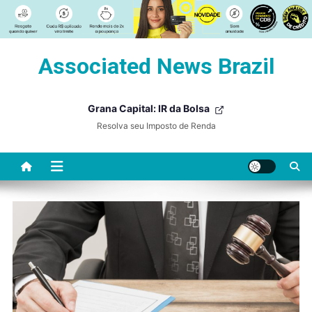
Skip
Associated News Brazil
to
content
Grana Capital: IR da Bolsa
Resolva seu Imposto de Renda