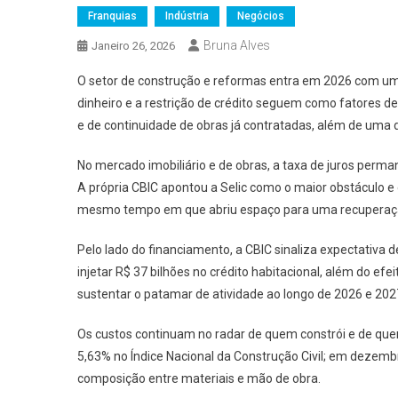
Franquias
Indústria
Negócios
Bruna Alves
Janeiro 26, 2026
O setor de construção e reformas entra em 2026 com um
dinheiro e a restrição de crédito seguem como fatores d
e de continuidade de obras já contratadas, além de uma 
No mercado imobiliário e de obras, a taxa de juros perma
A própria CBIC apontou a Selic como o maior obstáculo e d
mesmo tempo em que abriu espaço para uma recuperação r
Pelo lado do financiamento, a CBIC sinaliza expectati
injetar R$ 37 bilhões no crédito habitacional, além do e
sustentar o patamar de atividade ao longo de 2026 e 202
Os custos continuam no radar de quem constrói e de que
5,63% no Índice Nacional da Construção Civil; em dezemb
composição entre materiais e mão de obra.