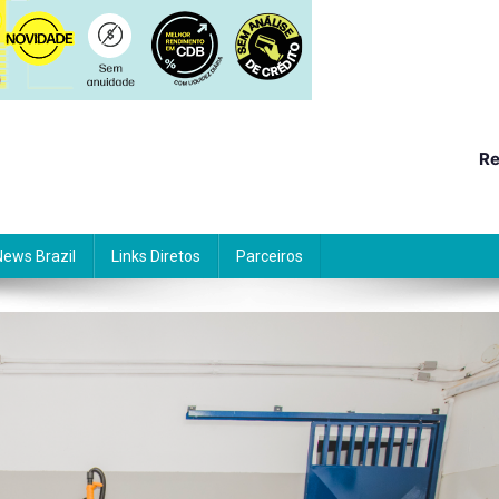
Re
News Brazil
Links Diretos
Parceiros