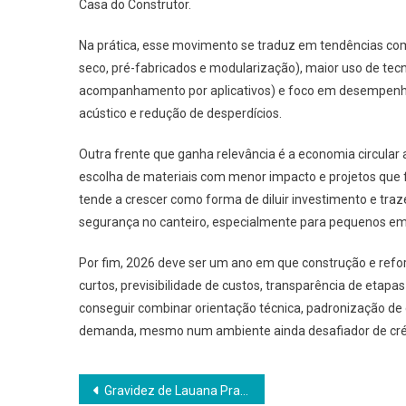
Casa do Construtor.
Na prática, esse movimento se traduz em tendências com
seco, pré-fabricados e modularização), maior uso de tecn
acompanhamento por aplicativos) e foco em desempenho d
acústico e redução de desperdícios.
Outra frente que ganha relevância é a economia circular 
escolha de materiais com menor impacto e projetos que f
tende a crescer como forma de diluir investimento e traz
segurança no canteiro, especialmente para pequenos empr
Por fim, 2026 deve ser um ano em que construção e refo
curtos, previsibilidade de custos, transparência de etap
conseguir combinar orientação técnica, padronização de 
demanda, mesmo num ambiente ainda desafiador de crédito
Navegação
Gravidez de Lauana Prado reacende debate sobre fertilização in vitro e planejamento reprodutivo no Brasil