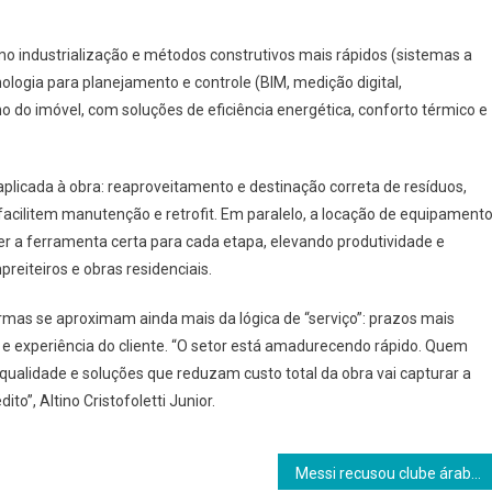
o industrialização e métodos construtivos mais rápidos (sistemas a
ologia para planejamento e controle (BIM, medição digital,
o imóvel, com soluções de eficiência energética, conforto térmico e
aplicada à obra: reaproveitamento e destinação correta de resíduos,
acilitem manutenção e retrofit. Em paralelo, a locação de equipament
er a ferramenta certa para cada etapa, elevando produtividade e
eiteiros e obras residenciais.
rmas se aproximam ainda mais da lógica de “serviço”: prazos mais
as e experiência do cliente. “O setor está amadurecendo rápido. Quem
qualidade e soluções que reduzam custo total da obra vai capturar a
”, Altino Cristofoletti Junior.
Messi recusou clube árabe, mas o valor impressiona. O que R$ 8,7 bilhões abririam em franquias?