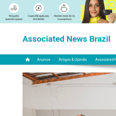
Skip
to
Associated News Brazil
content
Anuncie
Artigos & Opinião
Associated 