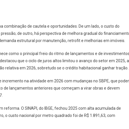
a combinação de cautela e oportunidades. De um lado, o custo do
e pressão; de outro, há perspectiva de melhora gradual do financiament
demanda estrutural por manutenção, retrofit e melhorias em imóveis.
nece como o principal freio do ritmo de lançamentos e de investimentos
estacou que o ciclo de juros altos limitou o avanço do setor em 2025, 
elativa em 2026, sobretudo se o crédito habitacional ganhar tração.
va de incremento na atividade em 2026 com mudanças no SBPE, que pod
feito de lançamentos anteriores que começam a virar obras e devem
7.
m reforma. O SINAPI, do IBGE, fechou 2025 com alta acumulada de
ro, o custo nacional por metro quadrado foi de R$ 1.891,63, com