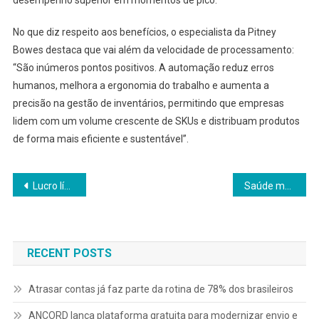
No que diz respeito aos benefícios, o especialista da Pitney
Bowes destaca que vai além da velocidade de processamento:
“São inúmeros pontos positivos. A automação reduz erros
humanos, melhora a ergonomia do trabalho e aumenta a
precisão na gestão de inventários, permitindo que empresas
lidem com um volume crescente de SKUs e distribuam produtos
de forma mais eficiente e sustentável”.
Navegação
Lucro líquido das seguradoras aumenta em 2025
Saúde mental deixa o discurso e passa a ser tratada como indicador de produtividade nas empresas
de
Post
RECENT POSTS
Atrasar contas já faz parte da rotina de 78% dos brasileiros
ANCORD lança plataforma gratuita para modernizar envio e