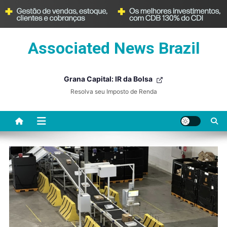
Skip
Associated News Brazil
to
content
Grana Capital: IR da Bolsa
Resolva seu Imposto de Renda