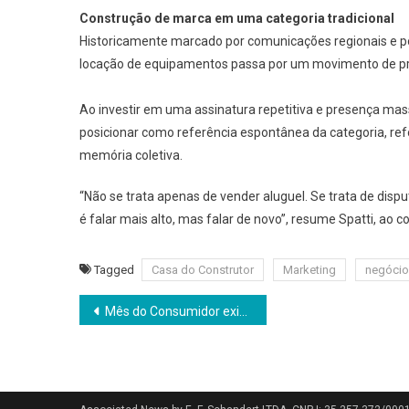
Construção de marca em uma categoria tradicional
Historicamente marcado por comunicações regionais e po
locação de equipamentos passa por um movimento de pr
Ao investir em uma assinatura repetitiva e presença mas
posicionar como referência espontânea da categoria, r
memória coletiva.
“Não se trata apenas de vender aluguel. Se trata de disp
é falar mais alto, mas falar de novo”, resume Spatti, ao 
Tagged
Casa do Construtor
Marketing
negóci
Navegação
Mês do Consumidor exige estratégia para não virar nova fonte de dívidas, alerta especialista
de
Post