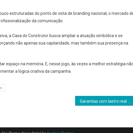
uco estruturadas do ponto de vista de branding nacional, o mercado d
ofissionalização da comunicação.
siva, a Casa do Construtor busca ampliar a atuação simbólica e se
eforçando não apenas sua capilaridade, mas também sua presença na
utar espaço na memória. E, nesse jogo, às vezes a melhor estratégia nã
comentar a lógica criativa da campanha.
os
Garantias com lastro real ganham espaço e redefinem o papel das empresas garantidoras no Brasil