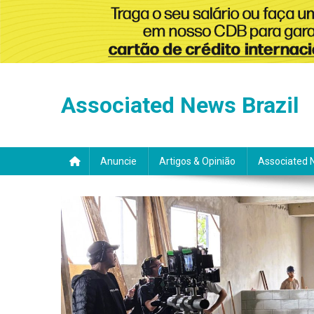
Skip
to
Associated News Brazil
content
Anuncie
Artigos & Opinião
Associated 