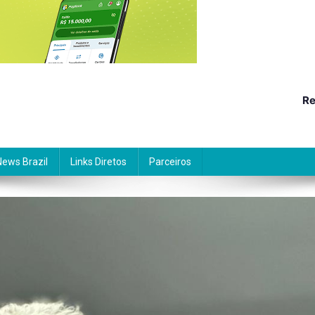
Re
News Brazil
Links Diretos
Parceiros