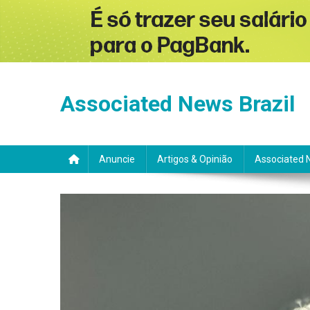
Skip
to
Associated News Brazil
content
Anuncie
Artigos & Opinião
Associated 