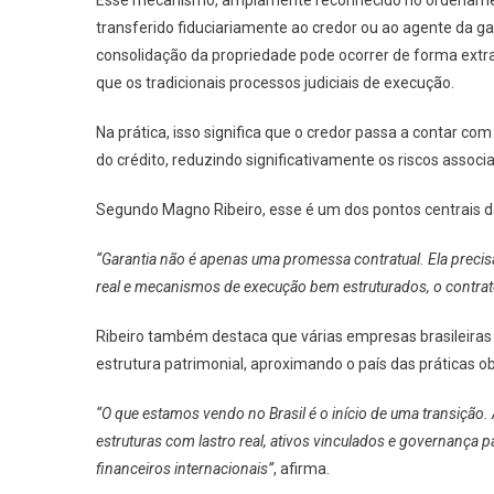
Esse mecanismo, amplamente reconhecido no ordenamento 
transferido fiduciariamente ao credor ou ao agente da g
consolidação da propriedade pode ocorrer de forma extra
que os tradicionais processos judiciais de execução.
Na prática, isso significa que o credor passa a contar co
do crédito, reduzindo significativamente os riscos associ
Segundo Magno Ribeiro, esse é um dos pontos centrais 
“Garantia não é apenas uma promessa contratual. Ela preci
real e mecanismos de execução bem estruturados, o contrat
Ribeiro também destaca que várias empresas brasileira
estrutura patrimonial, aproximando o país das prática
“O que estamos vendo no Brasil é o início de uma transição
estruturas com lastro real, ativos vinculados e governança 
financeiros internacionais”
, afirma.