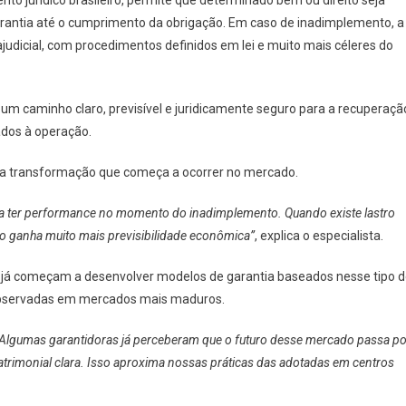
jurídico brasileiro, permite que determinado bem ou direito seja
arantia até o cumprimento da obrigação. Em caso de inadimplemento, a
judicial, com procedimentos definidos em lei e muito mais céleres do
m um caminho claro, previsível e juridicamente seguro para a recuperaçã
ados à operação.
da transformação que começa a ocorrer no mercado.
sa ter performance no momento do inadimplemento. Quando existe lastro
o ganha muito mais previsibilidade econômica”
, explica o especialista.
s já começam a desenvolver modelos de garantia baseados nesse tipo 
s observadas em mercados mais maduros.
. Algumas garantidoras já perceberam que o futuro desse mercado passa po
patrimonial clara. Isso aproxima nossas práticas das adotadas em centros