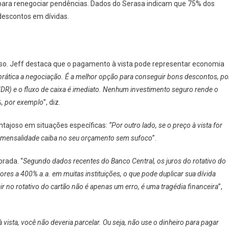
 para renegociar pendências. Dados do Serasa indicam que 75% dos
descontos em dívidas.
so. Jeff destaca que o pagamento à vista pode representar economia
 prática a negociação. É a melhor opção para conseguir bons descontos, po
MDR) e o fluxo de caixa é imediato. Nenhum investimento seguro rende o
%, por exemplo
”, diz.
ntajoso em situações específicas:
“Por outro lado, se o preço à vista for
 a mensalidade caiba no seu orçamento sem sufoco
”.
rada. “
Segundo dados recentes do Banco Central, os juros do rotativo do
iores a 400% a.a. em muitas instituições, o que pode duplicar sua dívida
r no rotativo do cartão não é apenas um erro, é uma tragédia financeira
”,
 vista, você não deveria parcelar. Ou seja, não use o dinheiro para pagar