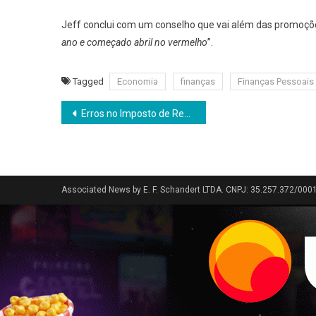
Jeff conclui com um conselho que vai além das promoçõe
ano e começado abril no vermelho
”.
Tagged
Economia
finanças
Finanças Pessoais
Navegação
Erros no Imposto de Renda: quais são os mais comuns?
de
Post
Associated News by E. F. Schandert LTDA. CNPJ: 35.257.372/000