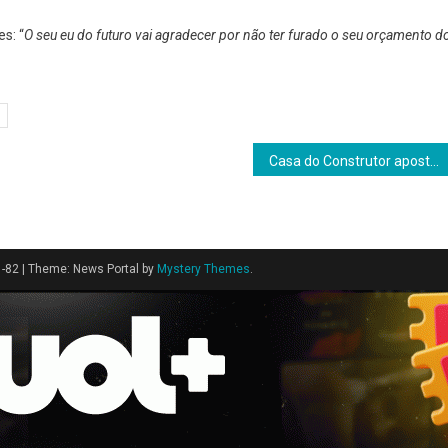
s: “
O seu eu do futuro vai agradecer por não ter furado o seu orçamento d
Casa do Construtor aposta na repetição para disputar a memória do consumidor em 2026
1-82
|
Theme: News Portal by
Mystery Themes
.