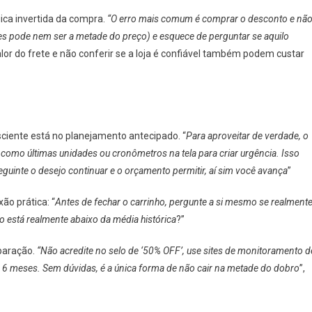
ica invertida da compra.
“O erro mais comum é comprar o desconto e nã
es pode nem ser a metade do preço) e esquece de perguntar se aquilo
alor do frete e não conferir se a loja é confiável também podem custar
sciente está no planejamento antecipado. “
Para aproveitar de verdade, o
como últimas unidades ou cronômetros na tela para criar urgência. Isso
seguinte o desejo continuar e o orçamento permitir, aí sim você avança
”
ão prática: “
Antes de fechar o carrinho, pergunte a si mesmo se realment
 está realmente abaixo da média histórica
?”
paração.
“Não acredite no selo de ‘50% OFF’, use sites de monitoramento d
 6 meses. Sem dúvidas, é a única forma de não cair na metade do dobro
”,