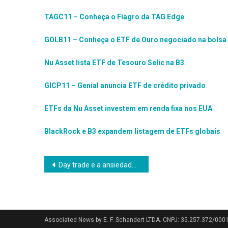
TAGC11 – Conheça o Fiagro da TAG Edge
GOLB11 – Conheça o ETF de Ouro negociado na bolsa 
Nu Asset lista ETF de Tesouro Selic na B3
GICP11 – Genial anuncia ETF de crédito privado
ETFs da Nu Asset investem em renda fixa nos EUA
BlackRock e B3 expandem listagem de ETFs globais
Navegação
Day trade e a ansiedade para perder dinheiro na bolsa de valores
de
Post
Associated News by E. F. Schandert LTDA. CNPJ: 35.257.372/000