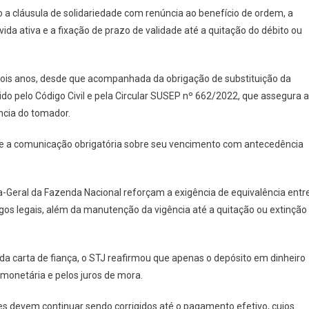
 a cláusula de solidariedade com renúncia ao benefício de ordem, a
vida ativa e a fixação de prazo de validade até a quitação do débito ou
ois anos, desde que acompanhada da obrigação de substituição da
ido pelo Código Civil e pela Circular SUSEP nº 662/2022, que assegura a
cia do tomador.
 e a comunicação obrigatória sobre seu vencimento com antecedência
a-Geral da Fazenda Nacional reforçam a exigência de equivalência entr
argos legais, além da manutenção da vigência até a quitação ou extinção
da carta de fiança, o STJ reafirmou que apenas o depósito em dinheiro
 monetária e pelos juros de mora.
es devem continuar sendo corrigidos até o pagamento efetivo, cujos