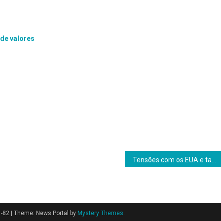
de valores
Tensões com os EUA e tarifas são um risco para fluxos de capital
1-82
|
Theme: News Portal by
Mystery Themes
.