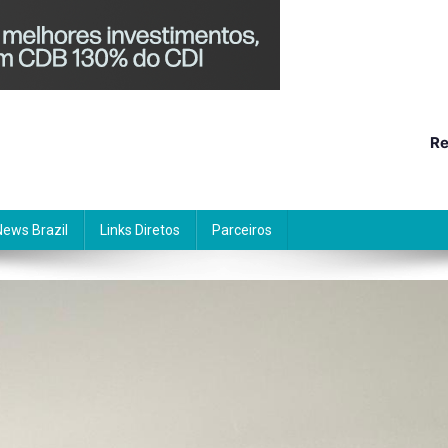
Re
News Brazil
Links Diretos
Parceiros