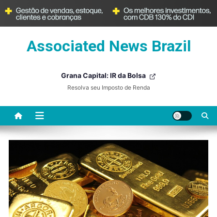
Skip
Associated News Brazil
to
content
Grana Capital: IR da Bolsa
Resolva seu Imposto de Renda