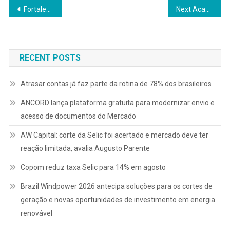
Navegação
Fortalecimento da cultura organizacional segue entre as prioridades da área de Gente e Gestão em 2026
Next Academy anuncia plano de expansão para 300 unidades
de
Post
RECENT POSTS
Atrasar contas já faz parte da rotina de 78% dos brasileiros
ANCORD lança plataforma gratuita para modernizar envio e
acesso de documentos do Mercado
AW Capital: corte da Selic foi acertado e mercado deve ter
reação limitada, avalia Augusto Parente
Copom reduz taxa Selic para 14% em agosto
Brazil Windpower 2026 antecipa soluções para os cortes de
geração e novas oportunidades de investimento em energia
renovável