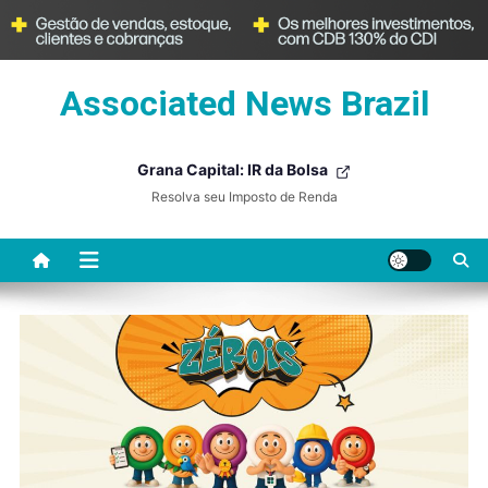
Skip
Associated News Brazil
to
content
Grana Capital: IR da Bolsa
Resolva seu Imposto de Renda