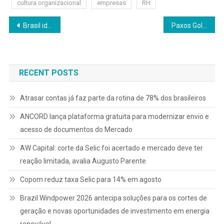
cultura organizacional
empresas
RH
Navegação
Brasil identifica menos de 0,5% dos alunos com altas habilidades
Paxos Gold: conheça o ouro digital com lastro físico
de
Post
RECENT POSTS
Atrasar contas já faz parte da rotina de 78% dos brasileiros
ANCORD lança plataforma gratuita para modernizar envio e
acesso de documentos do Mercado
AW Capital: corte da Selic foi acertado e mercado deve ter
reação limitada, avalia Augusto Parente
Copom reduz taxa Selic para 14% em agosto
Brazil Windpower 2026 antecipa soluções para os cortes de
geração e novas oportunidades de investimento em energia