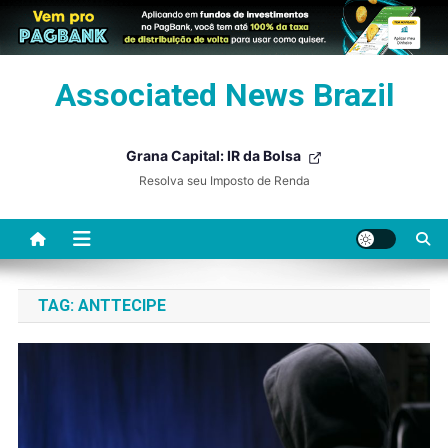
Skip
Associated News Brazil
to
content
Grana Capital: IR da Bolsa
Resolva seu Imposto de Renda
TAG:
ANTTECIPE