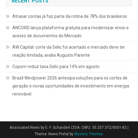
RECENT POSTS
Atrasar contas já faz parte da rotina de 78% dos brasileiros
ANCORD lança plataforma gratuita para modernizar envio e
acesso de documentos do Mercado
AW Capital: corte da Selic foi acertado e mercado deve ter
reação limitada, avalia Augusto Parente
Copom reduz taxa Selic para 14% em agosto
Brazil Windpower 2026 antecipa soluções para os cortes de
geração e novas oportunidades de investimento em energia
renovável
Associated News by E. F. Schandert LTDA. CNPJ: 35.257.372/0001-82
|
Theme: News Portal by
Mystery Themes
.