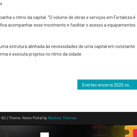
r.
nha o ritmo da capital. “O volume de obras e serviços em Fortaleza é
fica acompanhar esse movimento e facilitar o acesso a equipamentos
uma estrutura alinhada às necessidades de uma capital em constante
ma e executa projetos no ritmo da cidade.
Evertec encerra 2025 com receita de US$ 931,8 milhões e crescimento de 22% na América Latina
1-82
|
Theme: News Portal by
Mystery Themes
.