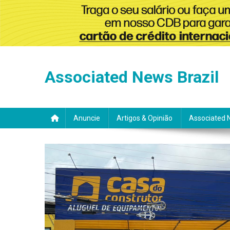
Skip
to
Associated News Brazil
content
Anuncie
Artigos & Opinião
Associated 