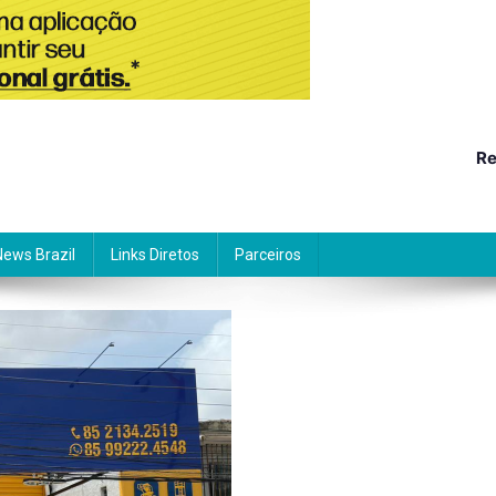
Re
News Brazil
Links Diretos
Parceiros