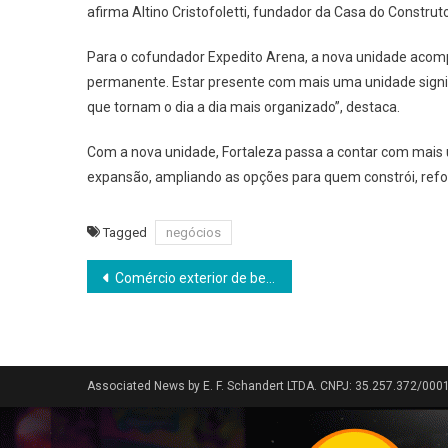
afirma Altino Cristofoletti, fundador da Casa do Construto
Para o cofundador Expedito Arena, a nova unidade acompa
permanente. Estar presente com mais uma unidade signi
que tornam o dia a dia mais organizado”, destaca.
Com a nova unidade, Fortaleza passa a contar com mais 
expansão, ampliando as opções para quem constrói, refor
Tagged
negócios
Navegação
Comércio exterior de berço: tradição, estrutura e soluções no Grupo Ribeiro & Mundial
de
Post
Associated News by E. F. Schandert LTDA. CNPJ: 35.257.372/000