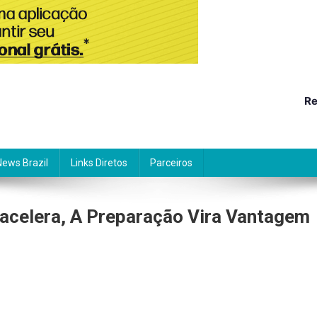
Re
News Brazil
Links Diretos
Parceiros
celera, A Preparação Vira Vantagem