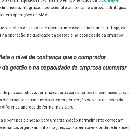
mo avaliam aquisições. Ao mesmo tempo, estudos da
McKinsey &
inanceira, integração operacional e ausência de clareza estratégica
valor em operações de M&A.
que valuation deixou de ser apenas uma discussão financeira. Hoje, ele
er na operação, na qualidade da gestão e na capacidade da empresa
flete o nível de confiança que o comprador
e da gestão e na capacidade da empresa sustentar
 de pessoas-chave, sem indicadores consistentes ou com riscos pouc
s dificilmente conseguem sustentar percepção de valor ao longo do
 diferença aparece de forma mais clara.
mais bem posicionadas para uma transação normalmente começam
vernança, organizam informações, constroem previsibilidade financeir