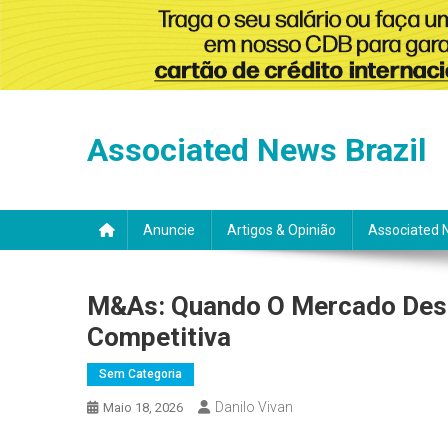
Skip
to
Associated News Brazil
content
Anuncie
Artigos & Opinião
Associated 
M&As: Quando O Mercado Desa
Competitiva
Sem Categoria
Danilo Vivan
Maio 18, 2026