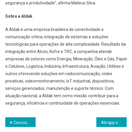
segurança e produtividade”, afirma Mateus Silva.
Sobre a Aldak
A Aldak é uma empresa brasileira de conectividade e
comunicação crítica, integração de sistemas e soluções
tecnológicas para operações de alta complexidade. Resultado da
integração entre Alcon, Kofre e TRC, a companhia atende
empresas de setores como Energia, Mineração, Óleo e Gás, Papel
e Celulose, Logística, Indústria, Infraestrutura, Aviação, Utilities e
outros oferecendo soluções em radiocomunicação, redes
privativas, videomonitoramento, IoT industrial, dispositivos,
serviços gerenciados, manutenção e suporte técnico. Com
atuação nacional, a Aldak tem como missão contribuir para a
segurança, eficiência e continuidade de operações essenciais.
Navegação
Cencosud Registra Avanço na Consolidação do Ecossistema Retail no 1o. Trimestre de 2026
Abrapp e UniAbrapp ampliam participação na Semana de Educação Financeira