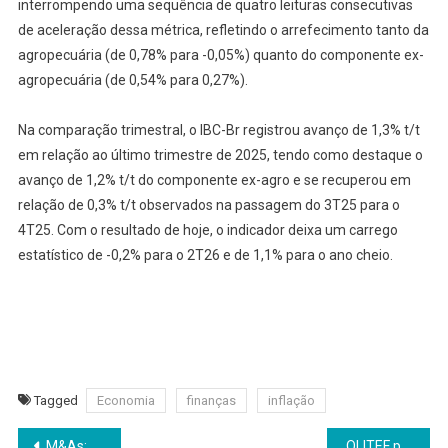
interrompendo uma sequência de quatro leituras consecutivas
de aceleração dessa métrica, refletindo o arrefecimento tanto da
agropecuária (de 0,78% para -0,05%) quanto do componente ex-
agropecuária (de 0,54% para 0,27%).
Na comparação trimestral, o IBC-Br registrou avanço de 1,3% t/t
em relação ao último trimestre de 2025, tendo como destaque o
avanço de 1,2% t/t do componente ex-agro e se recuperou em
relação de 0,3% t/t observados na passagem do 3T25 para o
4T25. Com o resultado de hoje, o indicador deixa um carrego
estatístico de -0,2% para o 2T26 e de 1,1% para o ano cheio.
Tagged
Economia
finanças
inflação
Navegação
M&As: quando o mercado desacelera, a preparação vira vantagem competitiva
OLITEF participa de lives sobre educação financeira durante a Semana ENEF