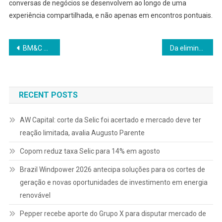
conversas de negócios se desenvolvem ao longo de uma
experiência compartilhada, e não apenas em encontros pontuais.
Navegação
BM&C News estreia nos EUA e Canadá em plataforma de streaming gratuita da UVO TV
Da eliminação do Brasil às lições para as empresas
de
Post
RECENT POSTS
AW Capital: corte da Selic foi acertado e mercado deve ter
reação limitada, avalia Augusto Parente
Copom reduz taxa Selic para 14% em agosto
Brazil Windpower 2026 antecipa soluções para os cortes de
geração e novas oportunidades de investimento em energia
renovável
Pepper recebe aporte do Grupo X para disputar mercado de