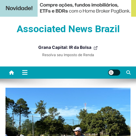
Skip
Associated News Brazil
to
content
Grana Capital: IR da Bolsa
Resolva seu Imposto de Renda