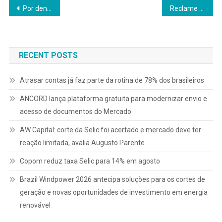
Navegação
Por dentro da Nova Lei de Seguros
Reclame Aqui: Ranking evidencia o desempenho das lavanderias líderes na solução ao cliente
de
Post
RECENT POSTS
Atrasar contas já faz parte da rotina de 78% dos brasileiros
ANCORD lança plataforma gratuita para modernizar envio e
acesso de documentos do Mercado
AW Capital: corte da Selic foi acertado e mercado deve ter
reação limitada, avalia Augusto Parente
Copom reduz taxa Selic para 14% em agosto
Brazil Windpower 2026 antecipa soluções para os cortes de
geração e novas oportunidades de investimento em energia
renovável