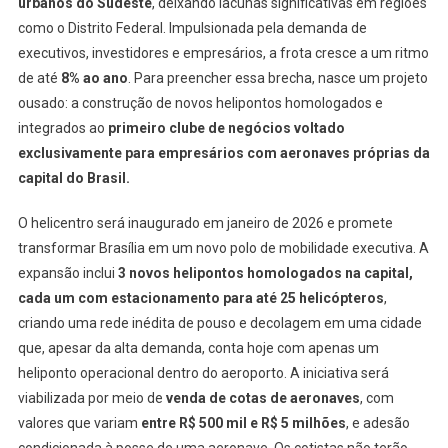
urbanos do Sudeste
, deixando lacunas significativas em regiões
como o Distrito Federal. Impulsionada pela demanda de
executivos, investidores e empresários, a frota cresce a um ritmo
de até
8% ao ano
. Para preencher essa brecha, nasce um projeto
ousado: a construção de novos helipontos homologados e
integrados ao
primeiro clube de negócios voltado
exclusivamente para empresários com aeronaves próprias da
capital do Brasil.
O helicentro será inaugurado em janeiro de 2026 e promete
transformar Brasília em um novo polo de mobilidade executiva. A
expansão inclui
3 novos helipontos homologados na capital,
cada um com estacionamento para até 25 helicópteros
,
criando uma rede inédita de pouso e decolagem em uma cidade
que, apesar da alta demanda, conta hoje com apenas um
heliponto operacional dentro do aeroporto. A iniciativa será
viabilizada por meio de
venda de cotas de aeronaves
, com
valores que variam
entre R$ 500 mil e R$ 5 milhões
, e adesão