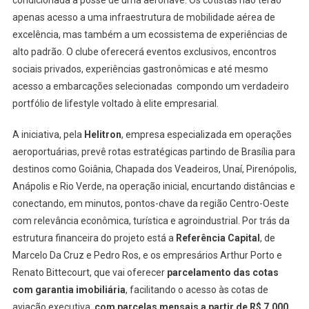
condicionada à posse de uma aeronave. Os cotistas não terão
apenas acesso a uma infraestrutura de mobilidade aérea de
excelência, mas também a um ecossistema de experiências de
alto padrão. O clube oferecerá eventos exclusivos, encontros
sociais privados, experiências gastronômicas e até mesmo
acesso a embarcações selecionadas compondo um verdadeiro
portfólio de lifestyle voltado à elite empresarial.
A iniciativa, pela
Helitron
, empresa especializada em operações
aeroportuárias, prevê rotas estratégicas partindo de Brasília para
destinos como Goiânia, Chapada dos Veadeiros, Unaí, Pirenópolis,
Anápolis e Rio Verde, na operação inicial, encurtando distâncias e
conectando, em minutos, pontos-chave da região Centro-Oeste
com relevância econômica, turística e agroindustrial. Por trás da
estrutura financeira do projeto está a
Referência Capital
, de
Marcelo Da Cruz e Pedro Ros, e os empresários Arthur Porto e
Renato Bittecourt, que vai oferecer
parcelamento das cotas
com garantia imobiliária
, facilitando o acesso às cotas de
aviação executiva,
com parcelas mensais a partir de R$ 7.000,