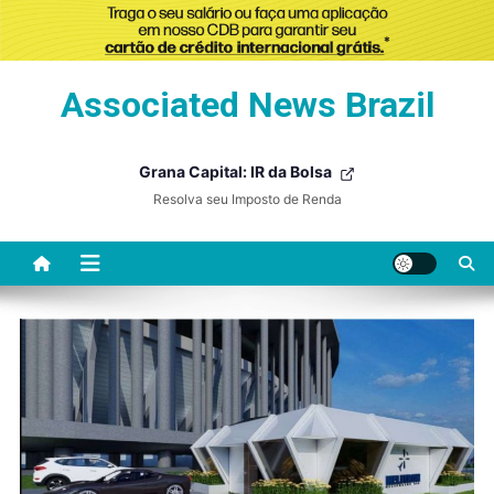
Skip
Associated News Brazil
to
content
Grana Capital: IR da Bolsa
Resolva seu Imposto de Renda