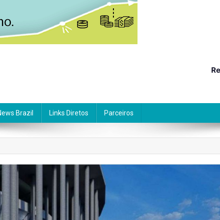
Re
News Brazil
Links Diretos
Parceiros