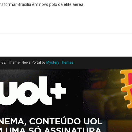
ansformar Brasília em novo polo da elite aérea
1-82
|
Theme: News Portal by
Mystery Themes
.