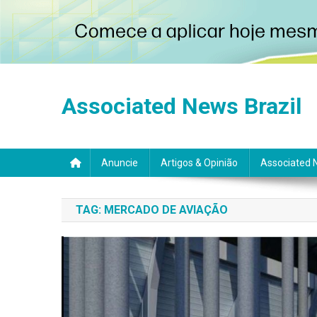
Skip
to
Associated News Brazil
content
Anuncie
Artigos & Opinião
Associated 
TAG:
MERCADO DE AVIAÇÃO