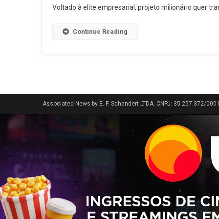
Voltado à elite empresarial, projeto milionário quer tr
Continue Reading
Associated News by E. F. Schandert LTDA. CNPJ: 35.257.372/000