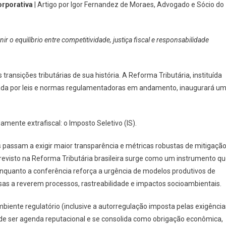
orporativa
| Artigo por Igor Fernandez de Moraes, Advogado e Sócio do
nir o equilíbrio entre competitividade, justiça fiscal e responsabilidade
transições tributárias de sua história. A Reforma Tributária, instituída
da por leis e normas regulamentadoras em andamento, inaugurará u
mente extrafiscal: o Imposto Seletivo (IS).
passam a exigir maior transparência e métricas robustas de mitigaçã
 previsto na Reforma Tributária brasileira surge como um instrumento q
 Enquanto a conferência reforça a urgência de modelos produtivos de
sas a reverem processos, rastreabilidade e impactos socioambientais.
biente regulatório (inclusive a autorregulação imposta pelas exigência
de ser agenda reputacional e se consolida como obrigação econômica,