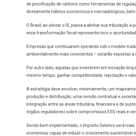
de precificação de carbono como ferramentas de regulaçã
diretamente hábitos econômicos e mercadológicos, bem 
O Brasil, ao adotar o IS, passa a alinhar sua tributação 
essa transformação fiscal representa risco e oportunidad
Empresas que continuarem operando sob o modelo tradicio
ambientalmente mais conscientes – estarão expostas a cu
Por outro lado, aquelas que investirem em inovação limpa
mesmo tempo, ganhar competitividade, reputação e val
A estratégia deve envolver, minimamente, um mapeamento
produção e distribuição; uma revisão contratual e societá
integração entre as áreas tributária, financeira e de sust
órgãos reguladores) sobre compromissos ESG reais e veri
Sendo bem implementado, o Imposto Seletivo será mais q
econômica, capaz de induzir o crescimento sustentável e a