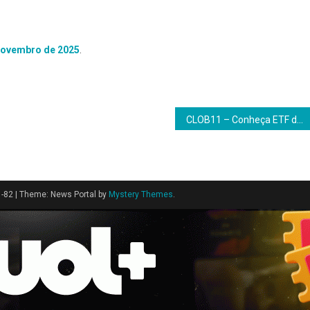
 novembro de 2025
.
CLOB11 – Conheça ETF do BTG Pactual em parceria com gestora global Janus Henderson
1-82
|
Theme: News Portal by
Mystery Themes
.