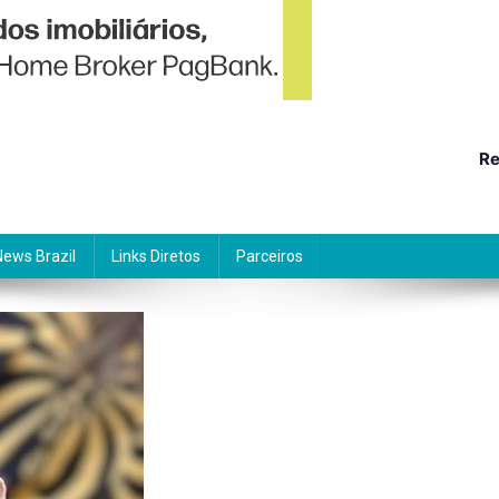
Re
News Brazil
Links Diretos
Parceiros