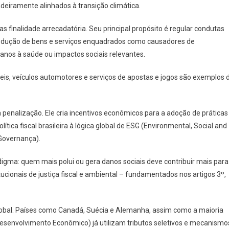
adeiramente alinhados à transição climática.
s finalidade arrecadatória. Seu principal propósito é regular condutas
dução de bens e serviços enquadrados como causadores de
anos à saúde ou impactos sociais relevantes.
seis, veículos automotores e serviços de apostas e jogos são exemplos 
 penalização. Ele cria incentivos econômicos para a adoção de práticas
tica fiscal brasileira à lógica global de ESG (Environmental, Social and
 Governança).
gma: quem mais polui ou gera danos sociais deve contribuir mais para
titucionais de justiça fiscal e ambiental – fundamentados nos artigos 3º,
lobal. Países como Canadá, Suécia e Alemanha, assim como a maioria
senvolvimento Econômico) já utilizam tributos seletivos e mecanismo