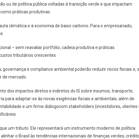
o ou de política pública voltadas à transição verde e que impactam
como práticas produtivas.
à pauta climática e à economia de baixo carbono. Para o empresariado,
e.
nal – sem reavaliar portfólio, cadeia produtiva e práticas
stos tributários crescentes.
, governança e compliance ambiental poderão reduzir riscos fiscais e, 
or de mercado.
 dos impactos diretos e indiretos do IS sobre insumos, transporte,
ria para adaptar-se às novas exigências fiscais e ambientais; além de
entabilidade e um firme diálogocom stakeholders (investidores, clientes 
ficáveis.
ue um tributo. Ele representará um instrumento moderno de política
linhar o Brasil às tendências internacionais de finanças verdes, crédit