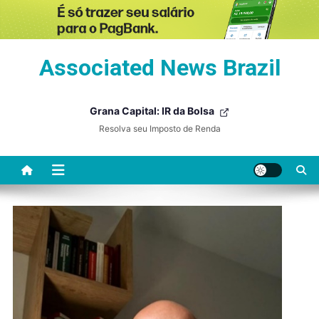
Skip
Associated News Brazil
to
content
Grana Capital: IR da Bolsa
Resolva seu Imposto de Renda