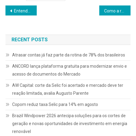
Navegação
Entenda o shutdown dos EUA e o impacto para o Brasil
Como a renda define o que o Brasil assiste e escuta na internet
de
Post
RECENT POSTS
Atrasar contas já faz parte da rotina de 78% dos brasileiros
ANCORD lança plataforma gratuita para modernizar envio e
acesso de documentos do Mercado
AW Capital: corte da Selic foi acertado e mercado deve ter
reação limitada, avalia Augusto Parente
Copom reduz taxa Selic para 14% em agosto
Brazil Windpower 2026 antecipa soluções para os cortes de
geração e novas oportunidades de investimento em energia
renovável