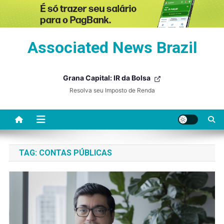
Skip
Associated News Brazil
to
content
Grana Capital: IR da Bolsa
Resolva seu Imposto de Renda
TAG:
CONTAS PÚBLICAS