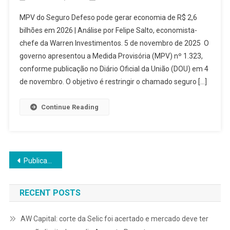
MPV do Seguro Defeso pode gerar economia de R$ 2,6
bilhões em 2026 | Análise por Felipe Salto, economista-
chefe da Warren Investimentos. 5 de novembro de 2025 O
governo apresentou a Medida Provisória (MPV) nº 1.323,
conforme publicação no Diário Oficial da União (DOU) em 4
de novembro. O objetivo é restringir o chamado seguro […]
Continue Reading
Navegação
Publicações mais antigas
por
RECENT POSTS
posts
AW Capital: corte da Selic foi acertado e mercado deve ter