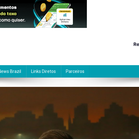
Re
News Brazil
Links Diretos
Parceiros