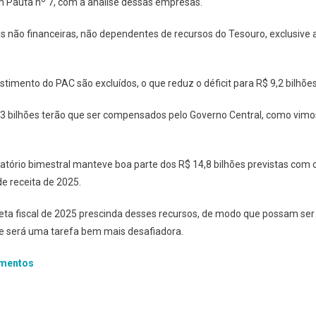
m Pauta nº 7, com a análise dessas empresas.
ais não financeiras, não dependentes de recursos do Tesouro, exclusive 
timento do PAC são excluídos, o que reduz o déficit para R$ 9,2 bilhões
 3 bilhões terão que ser compensados pelo Governo Central, como vimo
atório bimestral manteve boa parte dos R$ 14,8 bilhões previstas com 
de receita de 2025.
ta fiscal de 2025 prescinda desses recursos, de modo que possam ser
e será uma tarefa bem mais desafiadora.
imentos