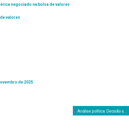
érica negociado na bolsa de valores
de valores
 novembro de 2025
.
Análise política: Decisão sobre herdeiro de Bolsonaro não acontecerá agora