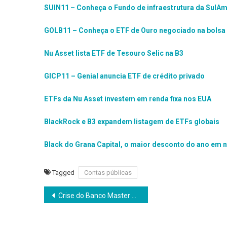
SUIN11 – Conheça o Fundo de infraestrutura da SulAm
GOLB11 – Conheça o ETF de Ouro negociado na bolsa 
Nu Asset lista ETF de Tesouro Selic na B3
GICP11 – Genial anuncia ETF de crédito privado
ETFs da Nu Asset investem em renda fixa nos EUA
BlackRock e B3 expandem listagem de ETFs globais
Black do Grana Capital, o maior desconto do ano em
Tagged
Contas públicas
Navegação
Crise do Banco Master e o antagonismo normativo do SFN
de